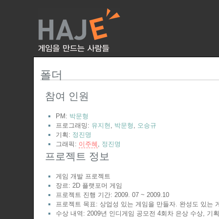
폴더
참여 인원
PM:
박문형
프로그래밍:
유지현
,
박문형
,
오승규
기획:
정진명
그래픽:
이주혜
,
정진명
프로젝트 정보
게임 개발 프로젝트
장르: 2D 플랫포머 게임
프로젝트 진행 기간: 2009. 07 ~ 2009.10
프로젝트 목표: 상업성 있는 게임을 만들자. 완성도 있는 
수상 내역: 2009년 인디게임 공모전 4회차 은상 수상, 기획분